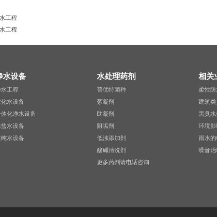
水工程
水工程
净水设备
水处理药剂
相关
净水工程
普优特菌种
柔性防
软化水设备
絮凝剂
建筑类
一体化净水设备
助凝剂
黑臭水
除盐水设备
阻垢剂
环境影
超纯水设备
低浊添加剂
雨水的
酸碱清洗剂
噪音治
更多药剂请电话咨询