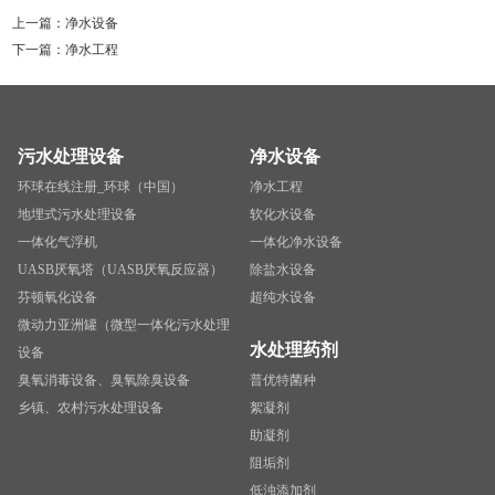
上一篇：
净水设备
下一篇：
净水工程
污水处理设备
净水设备
环球在线注册_环球（中国）
净水工程
地埋式污水处理设备
软化水设备
一体化气浮机
一体化净水设备
UASB厌氧塔（UASB厌氧反应器）
除盐水设备
芬顿氧化设备
超纯水设备
微动力亚洲罐（微型一体化污水处理
水处理药剂
设备
臭氧消毒设备、臭氧除臭设备
普优特菌种
乡镇、农村污水处理设备
絮凝剂
助凝剂
阻垢剂
低浊添加剂