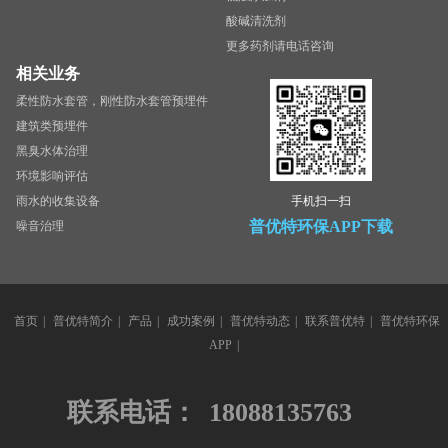
酸碱清洗剂
更多药剂请电话咨询
相关业务
柔性防水套管，刚性防水套管预埋件
建筑类预埋件
黑臭水体治理
环境影响评估
雨水的收集设备
手机扫一扫
普优特环保APP下载
噪音治理
首页
|
普优特简介
|
产品
|
成功案例
|
普优特动态
|
联系普优特
|
普优特环保
APP
|
联系电话：
18088135763