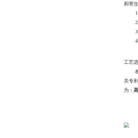
和寄
工艺
关专
为：