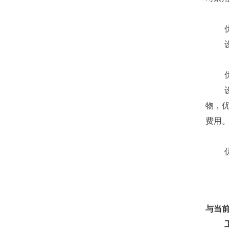
物，
费用
与当