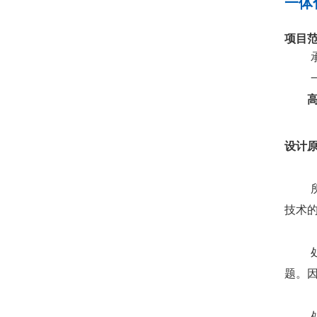
一体
项目
设计
技术
题。