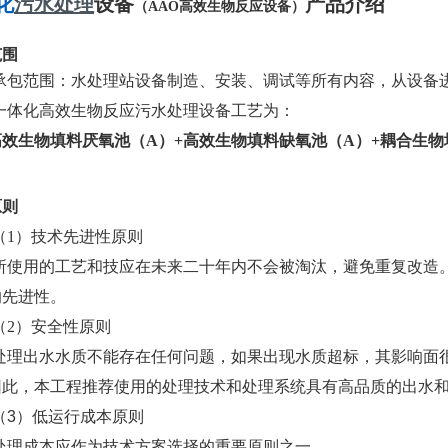
化
污水处理
设备
产品介绍
（AAO高效生物反应设备）
范围
承包范围：水处理站设备制造、安装、调试等所有内容，从设备
一体化高效生物反应污水处理设备工艺为：
高效生物填料厌氧池（
A
）
+
高效生物填料缺氧池（
A
）
+
耦合生物
原则
（
1
）
技术先进性原则
所使用的工艺和技应在未来二十年内不会被淘汰，避免重复改造
的先进性。
（
2
）
安全性原则
处理出水水质不能存在任何问题，如果出现水质超标，其影响面
因此，本工程推荐使用的处理技术和处理系统具有高品质的出水
（3）低运行成本原则
处理成本应作为技术方案选择的重要原则之一。