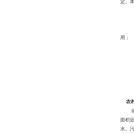
定。
用；
农
面积近
水。