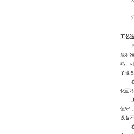
工艺
放标
熟、
了设
化面
值守
设备