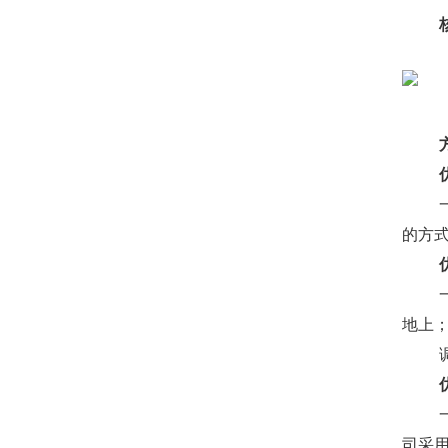
的方
地上
司采