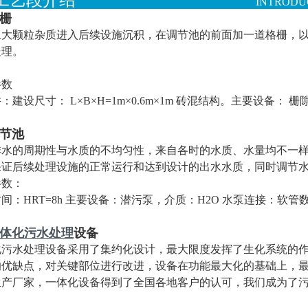
各工艺段介绍
INTRODUC
格栅
止大颗粒杂质进入后续设施沉积，在调节池的前面加一道格栅，
处理。
参数
：建设尺寸： L×B×H=1m×0.6m×1m 砖混结构。主要设备： 栅隙 
调节池
水的周期性与水质的不均匀性，来自各时的水质、水量均不一样，一
保证后续处理设施的正常运行和达到设计的出水水质，同时调节
参数：
间：HRT=8h 主要设备：潜污泵，介质：H2O 水泵连接：软管数
体化污水处理
设备
污水处理设备采用了集约化设计，最大限度发挥了生化系统的作用
的优缺点，对关键部位进行改进，设备在功能最大化的基础上，
生产厂家，一体化设备得到了全国各地客户的认可，我们成为了