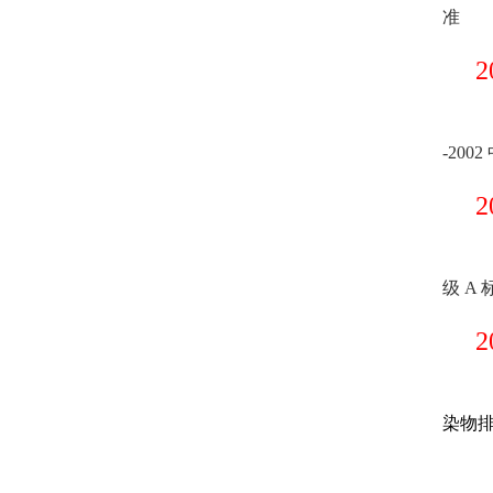
准
-200
级 A 
染物