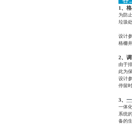
1、
为防
垃圾
设计
格栅井
2、
由于排
此为
设计
停留时
3、
一
一体化
系统
备的