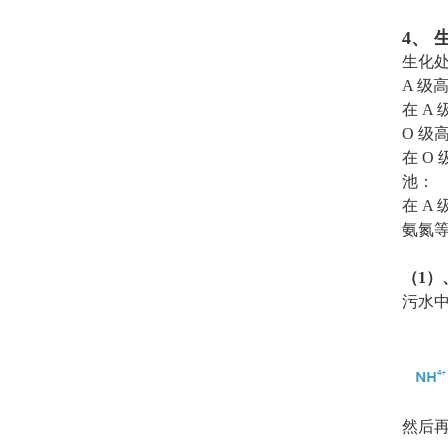
4、
生化处
A 级
在 
O 级
在 O
池：
在 
氨氮
（1
污水中
然后