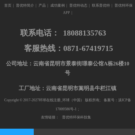
首页
|
普优特简介
|
产品
|
成功案例
|
普优特动态
|
联系普优特
|
普优特环保
APP
|
联系电话：
18088135763
客服热线：0871-67419715
公司地址：云南省昆明市景泰街璟泰公馆A栋26楼10
号
工厂地址：云南省昆明市嵩明县牛栏江镇
Copyright © 2017-2027环球在线注册_环球（中国） 版权所有;
备案号：滇ICP备
17009586号-1
;
友情链接：
普优特环保科技集