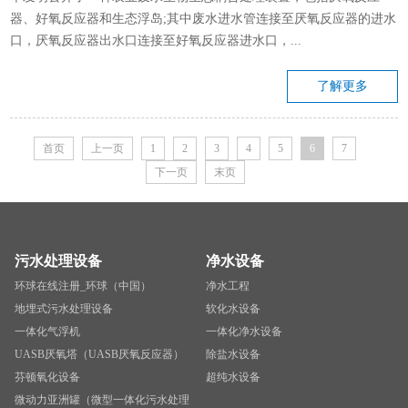
器、好氧反应器和生态浮岛;其中废水进水管连接至厌氧反应器的进水
口，厌氧反应器出水口连接至好氧反应器进水口，...
了解更多
首页
上一页
1
2
3
4
5
6
7
下一页
末页
污水处理设备
净水设备
环球在线注册_环球（中国）
净水工程
地埋式污水处理设备
软化水设备
一体化气浮机
一体化净水设备
UASB厌氧塔（UASB厌氧反应器）
除盐水设备
芬顿氧化设备
超纯水设备
微动力亚洲罐（微型一体化污水处理