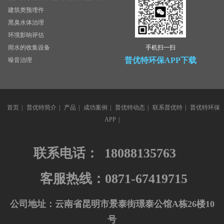
建筑类预埋件
黑臭水体治理
环境影响评估
雨水的收集设备
手机扫一扫
普优特环保APP下载
噪音治理
首页
|
普优特简介
|
产品
|
成功案例
|
普优特动态
|
联系普优特
|
普优特环保
APP
|
联系电话：
18088135763
客服热线：0871-67419715
公司地址：云南省昆明市景泰街璟泰公馆A栋26楼10
号