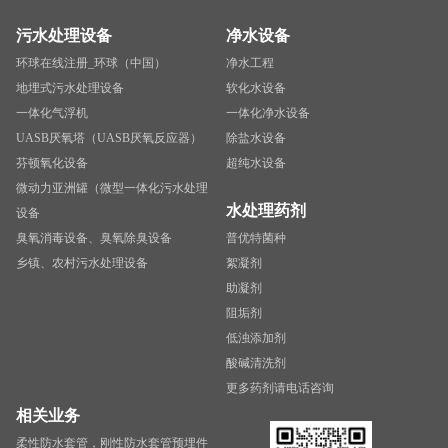
污水处理设备
净水设备
环球在线注册_环球（中国）
净水工程
地埋式污水处理设备
软化水设备
一体化气浮机
一体化净水设备
UASB厌氧塔（UASB厌氧反应器）
除盐水设备
芬顿氧化设备
超纯水设备
微动力亚洲罐（微型一体化污水处理
水处理药剂
设备
臭氧消毒设备、臭氧除臭设备
普优特菌种
乡镇、农村污水处理设备
絮凝剂
助凝剂
阻垢剂
低浊添加剂
酸碱清洗剂
更多药剂请电话咨询
相关业务
柔性防水套管，刚性防水套管预埋件