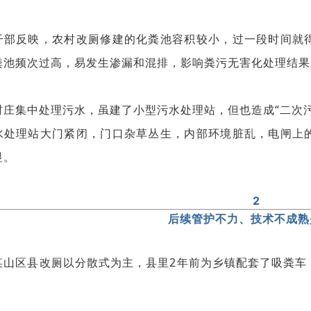
干部反映，农村改厕修建的化粪池容积较小，过一段时间就
粪池频次过高，易发生渗漏和混排，影响粪污无害化处理结果
村庄集中处理污水，虽建了小型污水处理站，但也造成“二次
水处理站大门紧闭，门口杂草丛生，内部环境脏乱，电闸上
显。
2
后续管护不力、技术不成熟
某山区县改厕以分散式为主，县里2年前为乡镇配套了吸粪车