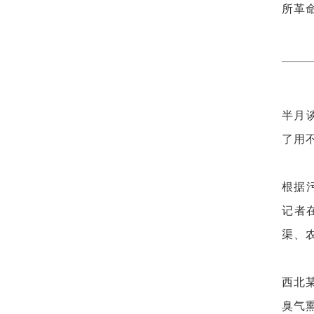
所革命
半月
了用
根据
记者
渠、
西北
臭气