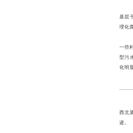
基层
理化
一些
型污
化明
西北
迹。