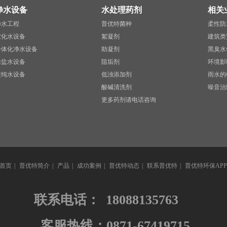
净水设备
水处理药剂
相关
净水工程
普优特菌种
柔性防
软化水设备
絮凝剂
建筑类
一体化净水设备
助凝剂
黑臭水
除盐水设备
阻垢剂
环境影
超纯水设备
低浊添加剂
雨水的
酸碱清洗剂
噪音治
更多药剂请电话咨询
首页
|
普优特简介
|
产品
|
成功案例
|
普优特动态
|
联系普优特
|
普优特环保APP
联系电话：
18088135763
客服热线：0871-67419715