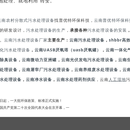
就地处理、就地利用”转变。
云南农村分散式污水处理设备
找普优特环保科技，
云南普优特环保科
的研发设计，
污水处理设备的生产
，
承接各种
污水处理设备的安装
。
云南污水处理设备厂家
主要生产：
云南污水处理设备
，
shbbr
化污水处理设备
，
云南UASB厌氧塔（uasb厌氧罐）
，
云南一体化
除臭设备
，
云南微动力亚洲罐
，
云南光伏发电污水处理设备
，
云南
处理设备
，
云南屠宰厂污水处理设备
，
云南养殖废水处理设备
，
云
水处理设备
，
云南净水设备
，
云南水处理药剂供应
，云南
人工湿地
日起，一大批环保政策、标准正式实施！
国共产党第二十次全国代表大会在京开幕，一