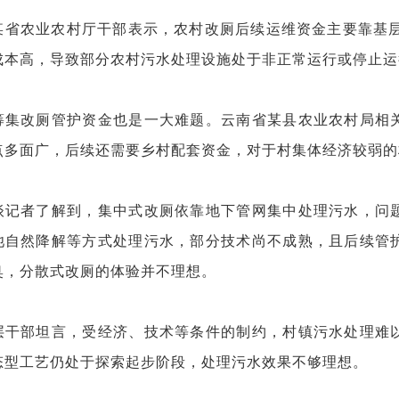
某省农业农村厅干部表示，农村改厕后续运维资金主要靠基层
成本高，导致部分农村污水处理设施处于非正常运行或停止运
筹集改厕管护资金也是一大难题。云南省某县农业农村局相
点多面广，后续还需要乡村配套资金，对于村集体经济较弱的
谈记者了解到，集中式改厕依靠地下管网集中处理污水，问
池自然降解等方式处理污水，部分技术尚不成熟，且后续管
臭，分散式改厕的体验并不理想。
层干部坦言，受经济、技术等条件的制约，村镇污水处理难
态型工艺仍处于探索起步阶段，处理污水效果不够理想。