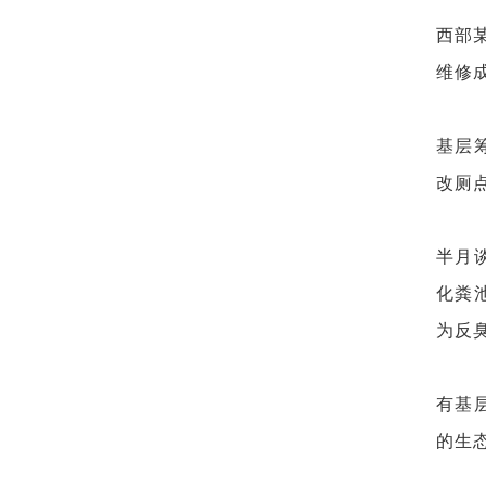
西部
维修
基层
改厕
半月
化粪
为反
有基
的生