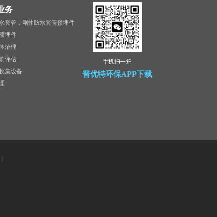
业务
水套管，刚性防水套管预埋件
预埋件
体治理
响评估
手机扫一扫
收集设备
普优特环保APP下载
理
|