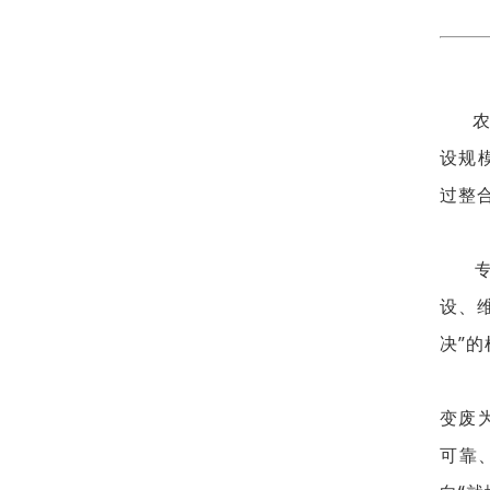
农村
设规
过整
专家
设、
决”的
变废
可靠