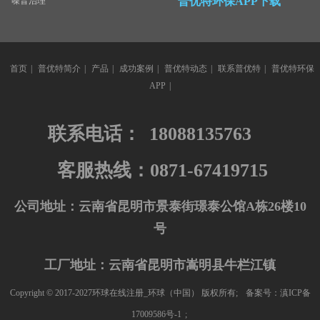
普优特环保APP下载
噪音治理
首页
|
普优特简介
|
产品
|
成功案例
|
普优特动态
|
联系普优特
|
普优特环保
APP
|
联系电话：
18088135763
客服热线：0871-67419715
公司地址：云南省昆明市景泰街璟泰公馆A栋26楼10
号
工厂地址：云南省昆明市嵩明县牛栏江镇
Copyright © 2017-2027环球在线注册_环球（中国） 版权所有;
备案号：滇ICP备
17009586号-1
;