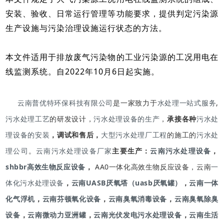
安装、验收、日常运行管理等功能要求，提供判定污染源
生产设施与污染治理设施运行状态的方法。
本文件适用于排放废气污染物的工业污染源的工况用电在
线监测系统。自2022年10月6日起实施。
云南普优特环保科技有限公司
是一家致力于
水处理一站式服务
,
污水处理工艺
的研发设计，
污水处理设备的生产
，
承接各种
污水处
理设备的安装
，调试和售后，
大型污水处理厂工程
的施工的
污水处
理公司
。
云南污水处理设备厂家
主要生产：
云南污水处理设备
，
shbbr高效生物反应设备
，
AA0一体化高效生物反应设备，云南
一
体化污水处理设备
，
云南UASB厌氧塔（uasb厌氧罐）
，
云南一体
化气浮机
，
云南芬顿氧化设备
，
云南臭氧消毒设备
，
云南臭氧除臭
设备
，
云南微动力亚洲罐
，
云南光伏发电污水处理设备
，
云南生活