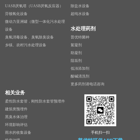
UASB厌氧塔（UASB厌氧反应器）
除盐水设备
芬顿氧化设备
超纯水设备
微动力亚洲罐（微型一体化污水处理
水处理药剂
设备
臭氧消毒设备、臭氧除臭设备
普优特菌种
乡镇、农村污水处理设备
絮凝剂
助凝剂
阻垢剂
低浊添加剂
酸碱清洗剂
更多药剂请电话咨询
相关业务
柔性防水套管，刚性防水套管预埋件
建筑类预埋件
黑臭水体治理
环境影响评估
雨水的收集设备
手机扫一扫