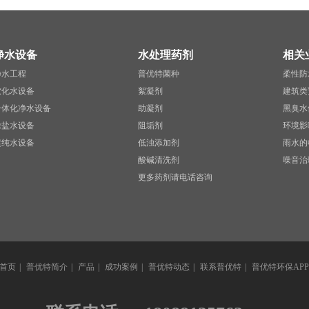
净水设备
水处理药剂
相关
净水工程
普优特菌种
柔性防
软化水设备
絮凝剂
建筑类
一体化净水设备
助凝剂
黑臭水
除盐水设备
阻垢剂
环境影
超纯水设备
低浊添加剂
雨水的
酸碱清洗剂
噪音治
更多药剂请电话咨询
首页
|
普优特简介
|
产品
|
成功案例
|
普优特动态
|
联系普优特
|
普优特环保APP