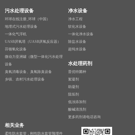
污水处理设备
净水设备
环球在线注册_环球（中国）
净水工程
地埋式污水处理设备
软化水设备
一体化气浮机
一体化净水设备
UASB厌氧塔（UASB厌氧反应器）
除盐水设备
芬顿氧化设备
超纯水设备
微动力亚洲罐（微型一体化污水处理
水处理药剂
设备
臭氧消毒设备、臭氧除臭设备
普优特菌种
乡镇、农村污水处理设备
絮凝剂
助凝剂
阻垢剂
低浊添加剂
酸碱清洗剂
更多药剂请电话咨询
相关业务
柔性防水套管，刚性防水套管预埋件