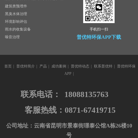
建筑类预埋件
黑臭水体治理
环境影响评估
雨水的收集设备
手机扫一扫
普优特环保APP下载
噪音治理
首页
|
普优特简介
|
产品
|
成功案例
|
普优特动态
|
联系普优特
|
普优特环保
APP
|
联系电话：
18088135763
客服热线：0871-67419715
公司地址：云南省昆明市景泰街璟泰公馆A栋26楼10
号