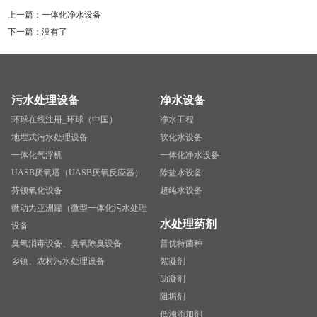
上一篇：
一体化净水设备
下一篇：没有了
污水处理设备
净水设备
环球在线注册_环球（中国）
净水工程
地埋式污水处理设备
软化水设备
一体化气浮机
一体化净水设备
UASB厌氧塔（UASB厌氧反应器）
除盐水设备
芬顿氧化设备
超纯水设备
微动力亚洲罐（微型一体化污水处理
水处理药剂
设备
臭氧消毒设备、臭氧除臭设备
普优特菌种
乡镇、农村污水处理设备
絮凝剂
助凝剂
阻垢剂
低浊添加剂