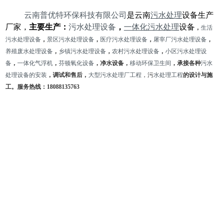
云南普优特环保科技有限公司
是云南
污水处理
设备生产
厂家，
主要生产：
污水处理设备
，
一体化污水处理
设备
，
生活
污水
处理设备
，
景区污水处理设备
，
医疗污水处理设备
，
屠宰厂污水处理设备
，
养殖废水处理设备
，
乡镇污水处理设备
，
农村污水处理设备
，
小区污水处理设
备
，
一体化气浮机
，
芬顿氧化设备
，净水设备，
移动环保卫
生间
，承接各种
污水
处理设备的安装
，调试和售后，
大型污水处理厂工程
，污
水处理
工程
的设计与施
工。服务热线：
18088135763