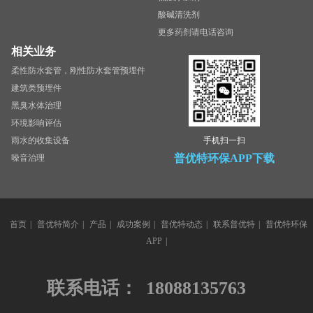
酸碱清洗剂
更多药剂请电话咨询
相关业务
柔性防水套管，刚性防水套管预埋件
建筑类预埋件
黑臭水体治理
环境影响评估
雨水的收集设备
手机扫一扫
普优特环保APP下载
噪音治理
首页
|
普优特简介
|
产品
|
成功案例
|
普优特动态
|
联系普优特
|
普优特环保
APP
|
联系电话：
18088135763