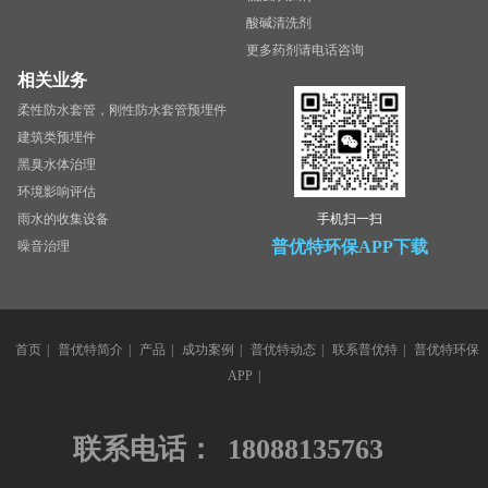
酸碱清洗剂
更多药剂请电话咨询
相关业务
柔性防水套管，刚性防水套管预埋件
建筑类预埋件
黑臭水体治理
环境影响评估
雨水的收集设备
手机扫一扫
普优特环保APP下载
噪音治理
首页
|
普优特简介
|
产品
|
成功案例
|
普优特动态
|
联系普优特
|
普优特环保
APP
|
联系电话：
18088135763