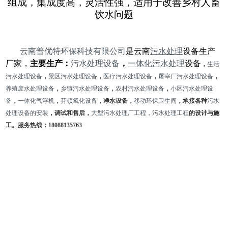
组成，集成度高，灵活性强，适用于改善乡村人畜
饮水问题
云南普优特环保科技有限公司
是云南
污水处理
设备生产
厂家，
主要生产：
污水处理设备
，
一体化污水处理
设备
，
生活
污水
处理设备
，
景区污水处理设备
，
医疗污水处理设备
，
屠宰厂污水处理设备
，
养殖废水处理设备
，
乡镇污水处理设备
，
农村污水处理设备
，
小区污水处理设
备
，
一体化气浮机
，
芬顿氧化设备
，净水设备，
移动环保卫
生间
，承接各种
污水
处理设备的安装
，调试和售后，
大型污水处理厂工程
，污
水处理
工程
的设计与施
工。服务热线：
18088135763