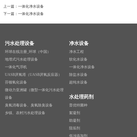
上一篇：
一体化净水设备
下一篇：
一体化净水设备
污水处理设备
净水设备
环球在线注册_环球（中国）
净水工程
地埋式污水处理设备
软化水设备
一体化气浮机
一体化净水设备
UASB厌氧塔（UASB厌氧反应器）
除盐水设备
芬顿氧化设备
超纯水设备
微动力亚洲罐（微型一体化污水处理
水处理药剂
设备
臭氧消毒设备、臭氧除臭设备
普优特菌种
乡镇、农村污水处理设备
絮凝剂
助凝剂
阻垢剂
低浊添加剂