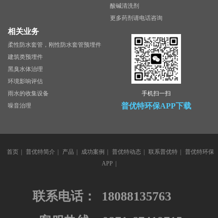
酸碱清洗剂
更多药剂请电话咨询
相关业务
柔性防水套管，刚性防水套管预埋件
建筑类预埋件
黑臭水体治理
环境影响评估
雨水的收集设备
手机扫一扫
普优特环保APP下载
噪音治理
首页
|
普优特简介
|
产品
|
成功案例
|
普优特动态
|
联系普优特
|
普优特环保
APP
|
联系电话：
18088135763