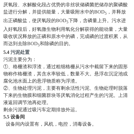
厌氧段、水解酸化段占优势的非丝状储磷菌把储存的聚磷酸
盐进行分解，并提供能量，大量吸附水中的BOD
，并释放
5
出正磷酸盐，使厌氧段的BOD
下降，含磷量上升。污水进
5
入好氧段后，好氧微生物利用氧化分解获得的能动量，大量
吸收状况释放的正磷和原水中的磷，完成磷的过渡积累，从
而达到去除BOD
和除磷的目的。
5
5.
4
污泥处置
污泥主要分为：
①、格栅渣和浮渣，通过粗细格栅从污水中截留下来的固形
物称作格栅渣，其含水率较低，数量不大。悬浮在沉淀池或
腐化池水面上的悬浮物质称为浮渣。
②、生物处理污泥，主要有剩余活性污泥、生物处理时脱落
下来的生物膜和细菌群块等厌氧消化过程产生的污泥。上清
液返回调节池再处理。
剩余污泥通过吸污车定期排放外运。
5.
5 设备间
设备间内设置有，风机，电控，消毒设备。