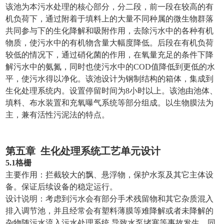
该池为本污水处理的核心部分，分二段，前一段在较高的有
机负荷下，通过附着于填料上的大量不同种属的微生物群落
共同参与下的生化降解和吸附作用，去除污水中的各种有机
物质，使污水中的有机物含量大幅度降低。后段在有机负荷
较低的情况下，通过硝化菌的作用，在氧量充足的条件下降
解污水中的氨氮，同时也使污水中的COD值降低到更低的水
平，使污水得以净化。该池设计为钢制结构的箱体，集成到
生化处理系统内。设置停留时间为8小时以上。该池由池体、
填料、布水装置和充氧曝气系统等部分组成。以生物膜法为
主，兼有活性污泥法的特点。
第五章
生化处理系统工艺单元设计
5.1格栅
主要作用：拦截较大的飘、悬浮物，保护水泵及其它主体设
备。保证后续设备的稳定运行。
设计说明：考虑到污水会有部分手术残留物和其它杂质混入
排入调节池，并且经常会有塑料薄膜等难降解或者未降解的
杂物随污水流入污水处理系统,导致水泵堵塞等事故发生，同