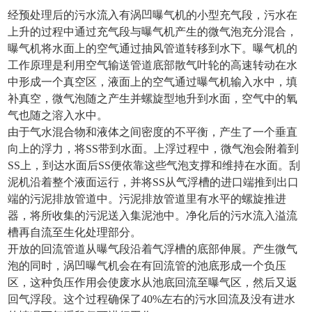
经预处理后的污水流入有涡凹曝气机的小型充气段，污水在
上升的过程中通过充气段与曝气机产生的微气泡充分混合，
曝气机将水面上的空气通过抽风管道转移到水下。曝气机的
工作原理是利用空气输送管道底部散气叶轮的高速转动在水
中形成一个真空区，液面上的空气通过曝气机输入水中，填
补真空，微气泡随之产生并螺旋型地升到水面，空气中的氧
气也随之溶入水中。
由于气水混合物和液体之间密度的不平衡，产生了一个垂直
向上的浮力，将SS带到水面。上浮过程中，微气泡会附着到
SS上，到达水面后SS便依靠这些气泡支撑和维持在水面。刮
泥机沿着整个液面运行，并将SS从气浮槽的进口端推到出口
端的污泥排放管道中。污泥排放管道里有水平的螺旋推进
器，将所收集的污泥送入集泥池中。净化后的污水流入溢流
槽再自流至生化处理部分。
开放的回流管道从曝气段沿着气浮槽的底部伸展。产生微气
泡的同时，涡凹曝气机会在有回流管的池底形成一个负压
区，这种负压作用会使废水从池底回流至曝气区，然后又返
回气浮段。这个过程确保了40%左右的污水回流及没有进水