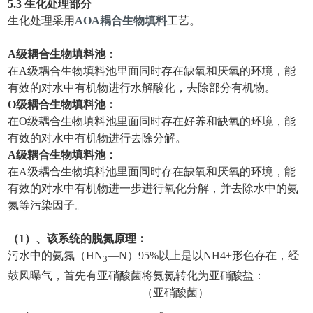
5.3 生化处理部分
生化处理采用
AO
A
耦合生物填料
工艺。
A级
耦合生物填料池：
在A级耦合生物填料池里面同时存在缺氧和厌氧的环境，能
有效的对水中有机物进行水解酸化，去除部分有机物。
O级
耦合生物填料池：
在O级耦合生物填料池里面同时存在好养和缺氧的环境，能
有效的对水中有机物进行去除分解。
A级
耦合生物填料池：
在A级耦合生物填料池里面同时存在缺氧和厌氧的环境，能
有效的对水中有机物进一步进行氧化分解，并去除水中的氨
氮等污染因子。
（1）
、
该系统的脱氮原理：
污水中的氨氮（HN
—N）95%以上是以NH4+形色存在，经
3
鼓风曝气，首先有亚硝酸菌将氨氮转化为亚硝酸盐：
（亚硝酸菌）