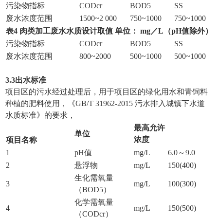
污染物指标
CODcr
BOD5
SS
废水浓度范围
1500~2 000
750~1000
750~1000
表4
肉类加工废水水质设计取值
单位：
mg
／
L
（
pH值除外）
污染物指标
CODcr
BOD5
SS
废水浓度范围
800~2000
500~1000
500~1000
3.
3出水标准
项目区的污水经过处理后，用于项目区的绿化用水和青饲料
种植的肥料使用，《GB/T 31962-2015 污水排入城镇下水道
水质标准》的要求，
最高允许
单位
浓度
项目名称
1
pH值
mg/L
6.0～9.0
2
悬浮物
mg/L
150(400)
生化需氧量
3
mg/L
100(300)
（BOD5）
化学需氧量
4
mg/L
150(500)
（CODcr）