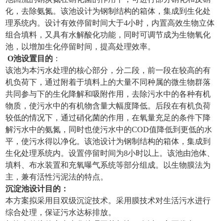
化，去除氨氮。该池设计为钢制结构的箱体，集成到生化处
理系统内。设计有效停留时间大于4小时，内置高效生物立体
组合填料，又具有水解酸化功能，同时可调节成为生物氧化
池，以增加生化停留时间，提高处理效率。
O
池设置目的
：
该池为本污水处理的核心部分，分二段，前一段在较高的有
机负荷下，通过附着于填料上的大量不同种属的微生物群落
共同参与下的生化降解和吸附作用，去除污水中的各种有机
物质，使污水中的有机物含量大幅度降低。后段在有机负荷
较低的情况下，通过硝化菌的作用，在氧量充足的条件下降
解污水中的氨氮，同时也使污水中的COD值降低到更低的水
平，使污水得以净化。该池设计为钢制结构的箱体，集成到
生化处理系统内。设置停留时间为8小时以上。该池由池体、
填料、布水装置和充氧曝气系统等部分组成。以生物膜法为
主，兼有活性污泥法的特点。
沉淀池设计
目的：
本方案拟采用目双级沉淀技术。采用膜技术对生活污水进行
综合处理，保证污水达标排放。