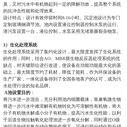
臭，又对污水中有机物起到一定的降解功效，提高整个系统
的抗冲击性能和处理效果。
设计特点：设计有效停留时间8-16小时。沉淀池设计为专门
定制玻璃钢调节池。池内设置液位控制器控制水泵的运行。
潜污泵设置一台，液位控制，水泵采用无堵塞撕裂杂物泵。
3
）
生化处理系统
生化处理系统采用了集约化设计，最大限度发挥了生化系统
的作用；同时，结合AO、MBR膜生物反应器处理系统的优
缺点，对关键部位进行改进，使设备在功能功能最大化的基
础上，最大限度节约了耗材，降低了能耗，作为环保设备的
生产厂家，一体化设备得到了全国各地客户的认可，成为污
水处理行业的知名品牌。
A
池设置目的
：
将污水进一步混合，充分利用池内细菌载体，靠兼氧微生物
将进一步污水中难溶解有机物转化为可溶解性有机物，将大
分子有机物水解成小分子有机物，提高污水生化性能，以利
于后道生物拉触氧化处理池进一步氧化分解，同时通过O级
池回流的硝炭氮在硝化菌的作用下，可进行部分硝化和反硝