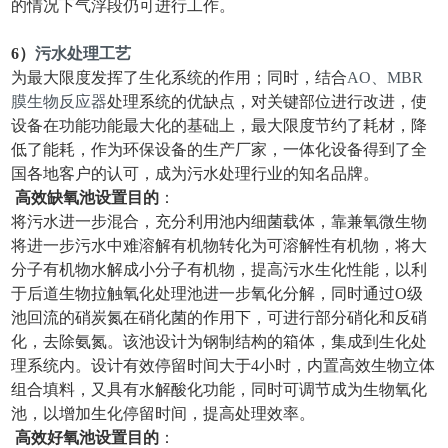
的情况下气浮段仍可进行工作。
6）
污水处理
工艺
为最大限度发挥了生化系统的作用；同时，结合
AO、MBR
膜生物反应器
处理系统的优缺点，对关键部位进行改进，使
设备在功能功能最大化的基础上，最大限度节约了耗材，降
低了能耗，作为环保设备的生产厂家，一体化设备得到了全
国各地客户的认可，成为污水处理行业的知名品牌。
高效缺氧
池设置目的
：
将污水进一步混合，充分利用池内细菌载体，靠兼氧微生物
将进一步污水中难溶解有机物转化为可溶解性有机物，将大
分子有机物水解成小分子有机物，提高污水生化性能，以利
于后道生物拉触氧化处理池进一步氧化分解，同时通过O级
池回流的硝炭氮在硝化菌的作用下，可进行部分硝化和反硝
化，去除氨氮。该池设计为钢制结构的箱体，集成到生化处
理系统内。设计有效停留时间大于4小时，内置高效生物立体
组合填料，又具有水解酸化功能，同时可调节成为生物氧化
池，以增加生化停留时间，提高处理效率。
高效好氧
池设置目的
：