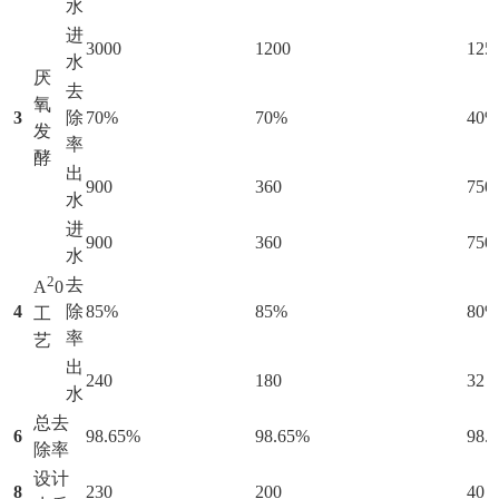
水
进
3000
1200
125
水
厌
去
氧
3
除
70%
70%
40
发
率
酵
出
900
360
750
水
进
900
360
750
水
2
去
A
0
4
除
85%
85%
80
工
率
艺
出
240
180
32
水
总去
6
98.65%
98.65%
98.
除率
设计
8
230
200
40