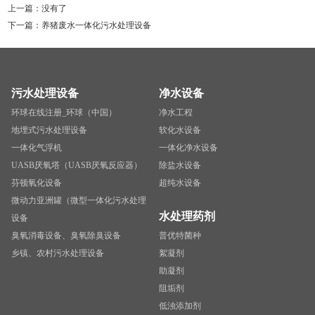
上一篇：没有了
下一篇：
养猪废水一体化污水处理设备
污水处理设备
净水设备
环球在线注册_环球（中国）
净水工程
地埋式污水处理设备
软化水设备
一体化气浮机
一体化净水设备
UASB厌氧塔（UASB厌氧反应器）
除盐水设备
芬顿氧化设备
超纯水设备
微动力亚洲罐（微型一体化污水处理
水处理药剂
设备
臭氧消毒设备、臭氧除臭设备
普优特菌种
乡镇、农村污水处理设备
絮凝剂
助凝剂
阻垢剂
低浊添加剂