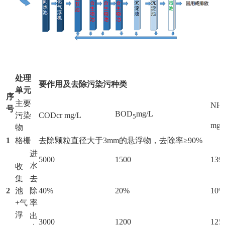
处理
要作用及去除污染污种类
单元
序
主要
NH
号
BOD
mg/L
污染
CODcr mg/L
5
mg/
物
1
格栅
去除颗粒直径大于3mm的悬浮物，去除率≥90%
进
5000
1500
139
水
收
集
去
2
池
除
40%
20%
10
+气
率
浮
出
3000
1200
125