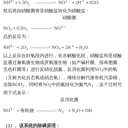
4+
2－
＋
NH
＋1.5O
————> NO
＋2H
＋H2O
2
然后再由硝酸菌将亚硝酸盐转化为硝酸盐：
硝酸菌
3－
NO
＋0.5O
————> NO
2
2
总的反应为：
4－
＋
NH
＋2O
————> NO
＋2H
＋H
O
2
3
2
以上反应在好氧段内进行，在水解酸化段，硝酸盐和亚硝酸
盐通过兼氧微生物或厌氧微生物（如产碱杆菌、假单胞菌、
无色杆菌等）进行反硝化脱氮，反消化菌利用NO
中的氧
3
（又称为化合态氧或硝态氧），继续分解代谢有机污染物，
去除BOD
，同时将NO
中的氮转化为氮气N
，这个过程可
5
3
2
用下式表示：
反消化菌
3－
NO
＋有机物 ————> N
＋N
O＋OH
2
2
（2）、该系统的除磷原理：