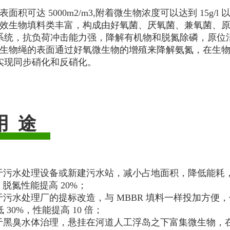
表面积可达 5000m2/m3,附着微生物浓度可以达到 15g/l 以
高效生物填料类丰富，构成由好氧菌、厌氧菌、兼氧菌、
系统，抗负荷冲击能力强，降解有机物和脱氮除磷，原位
在生物绳的表面通过好氧微生物的增殖来降解氨氮，在生
实现同步硝化和反硝化。
 途
用于污水处理设备或新建污水站，减小占地面积，降低能耗
，脱氮性能提高 20%；
用于污水处理厂的提标改造，与 MBBR 填料一样投加方
 30%，性能提高 10 倍；
用于黑臭水体治理，悬挂在河道人工浮岛之下富集微生物，