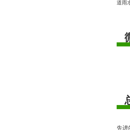
道雨
总
先进