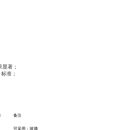
果显著；
A 标准；
本
备注
可采用：玻璃