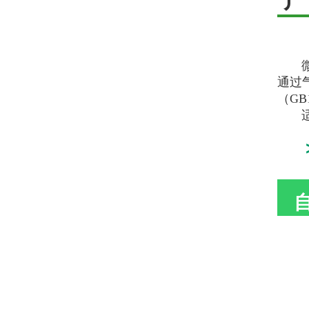
微动
通过
（GB
适用
＞