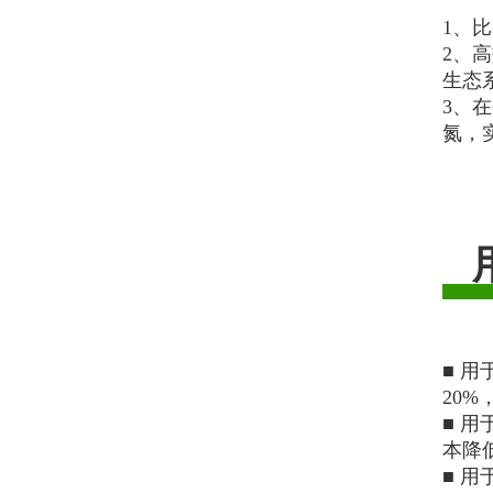
1、比
2、
生态
3、
氮，
用
■ 
20%
■ 
本降低
■ 