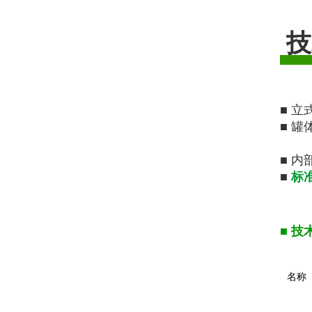
技
■ 
■ 
■ 
■
标
■
技
​名称