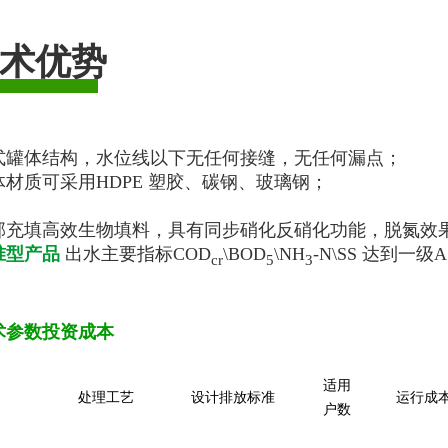
术优势
立式罐体结构，水位线以下无任何接缝，无任何漏点；
罐体材质可采用HDPE 塑胶、碳钢、玻璃钢；
内部充填高效生物填料，具有同步硝化反硝化功能，脱氮效
准型产品
出水主要指标COD
\BOD
\NH
-N\SS 达到一级
cr
5
3
术参数投资成本
适用
处理工艺
设计排放标准
运行成
户数