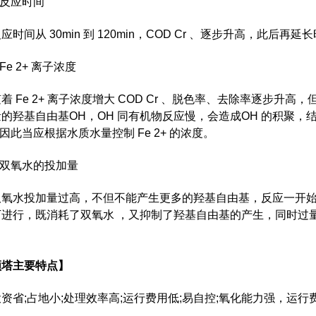
.反应时间
应时间从 30min 到 120min，COD Cr 、逐步升高，此后
.Fe 2+ 离子浓度
着 Fe 2+ 离子浓度增大 COD Cr 、脱色率、去除率逐步升高
的羟基自由基OH，OH 同有机物反应慢，会造成OH 的积聚，结果导致
 ，因此当应根据水质水量控制 Fe 2+ 的浓度。
.双氧水的投加量
氧水投加量过高，不但不能产生更多的羟基自由基，反应一开始就把 Fe 
下进行，既消耗了双氧水 ，又抑制了羟基自由基的产生，同时过
顿塔主要特点】
投资省;占地小;处理效率高;运行费用低;易自控;氧化能力强，运行