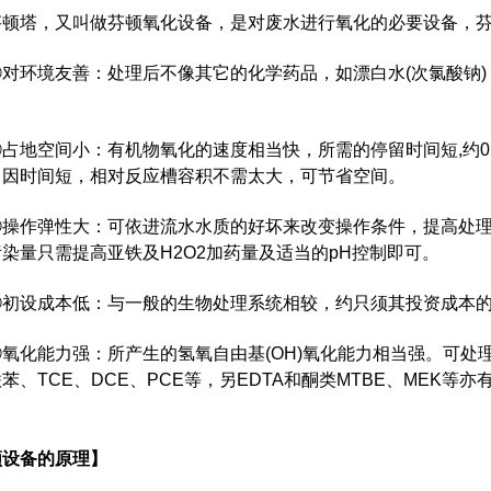
芬顿塔，又叫做芬顿氧化设备，是对废水进行氧化的必要设备，
①对环境友善：处理后不像其它的化学药品，如漂白水(次氯酸钠
②占地空间小：有机物氧化的速度相当快，所需的停留时间短,约0.5
，因时间短，相对反应槽容积不需太大，可节省空间。
③操作弹性大：可依进流水水质的好坏来改变操作条件，提高处
染量只需提高亚铁及H2O2加药量及适当的pH控制即可。
④初设成本低：与一般的生物处理系统相较，约只须其投资成本的1/3
⑤氧化能力强：所产生的氢氧自由基(OH)氧化能力相当强。可处
苯、TCE、DCE、PCE等，另EDTA和酮类MTBE、MEK等亦
顿设备的原理】