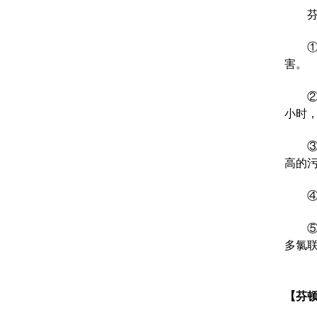
害。
小时
高的污
多氯联
【芬