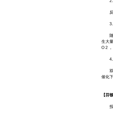
2
反
3
随
生大量
O 2
4
双
催化
【芬