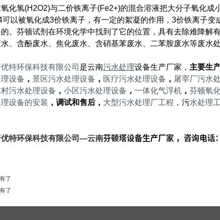
过氧化氢(H2O2)与二价铁离子(Fe2+)的混合溶液把大分子氧
O4可以被氧化成3价铁离子，有一定的絮凝的作用，3价铁离子
目的。芬顿试剂在环境化学中找到了它的位置，具有去除难降解
废水、含酚废水、焦化废水、含硝基苯废水、二苯胺废水等废水
普优特环保科技有限公司
是云南
污水处理
设备生产厂家，
主要生
处理设备
，
景区污水处理设备
，
医疗污水处理设备
，
屠宰厂污水
农村污水处理设备
，
小区污水处理设备
，
一体化气浮机
，
芬顿氧
处理设备的安装
，调试和售后，
大型污水处理厂工程
，污
水处理
芬顿塔设备生产厂家 ，咨询电话
普优特环保科技有限公司—
云南
有了
有了