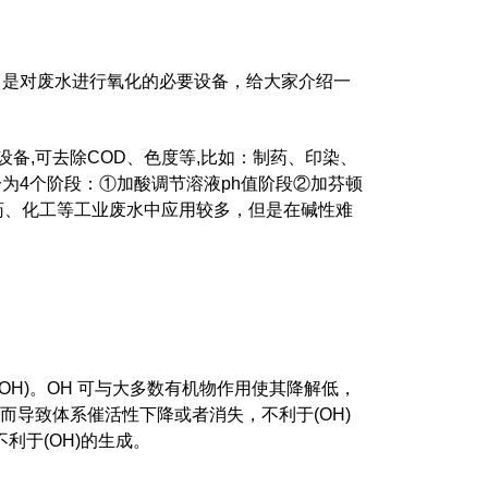
，是对废水进行氧化的必要设备，给大家介绍一
设备,可去除COD、色度等,比如：制药、印染、
为4个阶段：①加酸调节溶液ph值阶段②加芬顿
药、化工等工业废水中应用较多，但是在碱性难
OH)。OH 可与大多数有机物作用使其降解低，
沉淀，因而导致体系催活性下降或者消失，不利于(OH)
也不利于(OH)的生成。