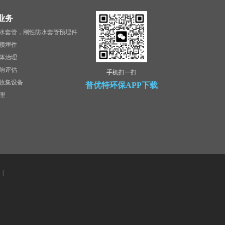
业务
水套管，刚性防水套管预埋件
预埋件
体治理
响评估
手机扫一扫
收集设备
普优特环保APP下载
理
|