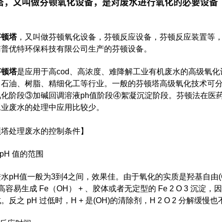
塔，又叫做芬顿氧化设备，是对废水进行氧化的必要设备
芬顿塔
，又叫做芬顿氧化设备，芬顿反应设备，芬顿反应装置等
南普优特环保科技有限公司生产的芬顿设备。
芬顿塔
是应用于高cod、高浓度、难降解工业有机废水的高级氧化
、石油、树脂、精细化工等行业。一般的芬顿塔高级氧化技术可分
氧化阶段③加碱回调溶液ph值阶段④絮凝沉淀阶段。芬顿法在医
工业废水的处理中应用比较少。
顿塔处理废水的控制条件】
.pH 值的范围
进水pH值一般为3到4之间，效果佳。由于氧化的实质是羟基自由(
过高容易生成 Fe（OH） + 、胶体或者无定型的 Fe 2 O 3 
。反之 pH 过低时，H + 是(OH)的清除剂，H 2 O 2 分解缓慢