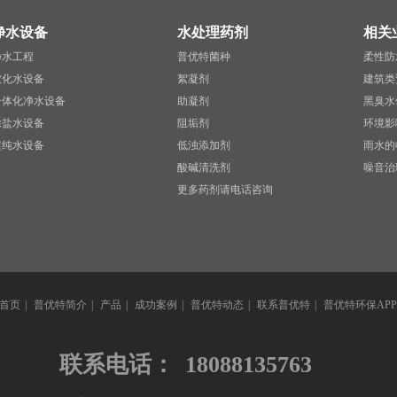
净水设备
水处理药剂
相关
净水工程
普优特菌种
柔性防
软化水设备
絮凝剂
建筑类
一体化净水设备
助凝剂
黑臭水
除盐水设备
阻垢剂
环境影
超纯水设备
低浊添加剂
雨水的
酸碱清洗剂
噪音治
更多药剂请电话咨询
首页
|
普优特简介
|
产品
|
成功案例
|
普优特动态
|
联系普优特
|
普优特环保APP
联系电话：
18088135763