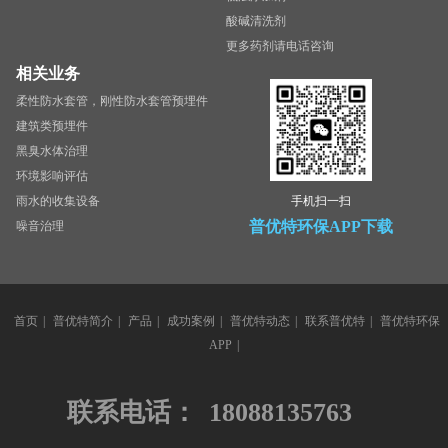
酸碱清洗剂
更多药剂请电话咨询
相关业务
柔性防水套管，刚性防水套管预埋件
建筑类预埋件
黑臭水体治理
环境影响评估
雨水的收集设备
手机扫一扫
普优特环保APP下载
噪音治理
首页
|
普优特简介
|
产品
|
成功案例
|
普优特动态
|
联系普优特
|
普优特环保
APP
|
联系电话：
18088135763