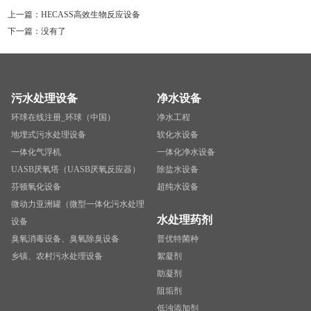
上一篇：
HECASS高效生物反应设备
下一篇：没有了
污水处理设备
净水设备
环球在线注册_环球（中国）
净水工程
地埋式污水处理设备
软化水设备
一体化气浮机
一体化净水设备
UASB厌氧塔（UASB厌氧反应器）
除盐水设备
芬顿氧化设备
超纯水设备
微动力亚洲罐（微型一体化污水处理
水处理药剂
设备
臭氧消毒设备、臭氧除臭设备
普优特菌种
乡镇、农村污水处理设备
絮凝剂
助凝剂
阻垢剂
低浊添加剂