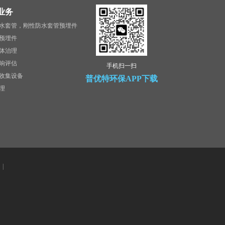
业务
水套管，刚性防水套管预埋件
预埋件
体治理
响评估
手机扫一扫
收集设备
普优特环保APP下载
理
|