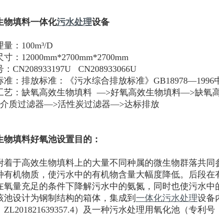
生物填料一体化
污水处理
设备
量：100m³/D
寸：12000mm*2700mm*2700mm
CN208933197U CN208933066U
标准：
排放标准：《污水综合排放标准》GB18978—199
工艺：缺氧高效生物填料 —>好氧高效生物填料—>缺氧
多介质过滤器—>活性炭过滤器—>达标排放
生物填料好氧池设置目的：
附着于高效生物填料上的大量不同种属的微生物群落共同
种有机物质，使污水中的有机物含量大幅度降低。后段在
在氧量充足的条件下降解污水中的氨氮，同时也使污水中
该池设计为钢制结构的箱体，集成到
一体化污水处理
设备
ZL201821639357.4）及一种污水处理用氧化池（专利号：ZL2