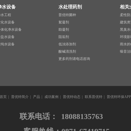
净水设备
水处理药剂
相关
净水工程
普优特菌种
柔性防
软化水设备
絮凝剂
建筑类
一体化净水设备
助凝剂
黑臭水
除盐水设备
阻垢剂
环境影
超纯水设备
低浊添加剂
雨水的
酸碱清洗剂
噪音治
更多药剂请电话咨询
首页
|
普优特简介
|
产品
|
成功案例
|
普优特动态
|
联系普优特
|
普优特环保APP
联系电话：
18088135763