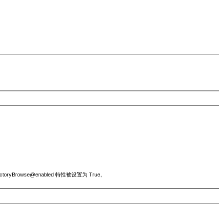
ctoryBrowse@enabled 特性被设置为 True。