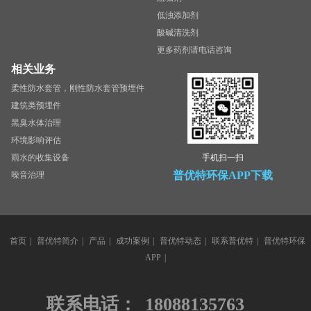
低浊添加剂
酸碱清洗剂
更多药剂请电话咨询
相关业务
柔性防水套管，刚性防水套管预埋件
建筑类预埋件
黑臭水体治理
环境影响评估
雨水的收集设备
手机扫一扫
普优特环保APP下载
噪音治理
首页
|
普优特简介
|
产品
|
成功案例
|
普优特动态
|
联系普优特
|
普优特环保
APP
|
联系电话：
18088135763