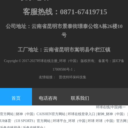
客服热线：0871-67419715
公司地址：云南省昆明市景泰街璟泰公馆A栋26楼10
号
工厂地址：云南省昆明市嵩明县牛栏江镇
Copyright © 2017-2027环球在线注册_环球（中国） 版权所有;
备案号：滇ICP备
17009586号-1
;
友情链接：
普优特环保科技集
首页
电话咨询
联系我们
环球在线(中国)唯一
官方网站
|
财神（中国）CAISHEN官方网站
|
环球在线登录入口
|
财神_财神（中国）
|
U8体育·（U8 SPORTS）官方网站
|
环球平台_环球（中国
|
环球·环球（中国）官方网
|
乐鱼在线登录
|
乐鱼在线平台
|