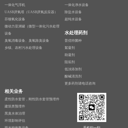
一体化气浮机
一体化净水设备
UASB厌氧塔（UASB厌氧反应器）
除盐水设备
芬顿氧化设备
超纯水设备
微动力亚洲罐（微型一体化污水处理
水处理药剂
设备
臭氧消毒设备、臭氧除臭设备
普优特菌种
乡镇、农村污水处理设备
絮凝剂
助凝剂
阻垢剂
低浊添加剂
酸碱清洗剂
更多药剂请电话咨询
相关业务
柔性防水套管，刚性防水套管预埋件
建筑类预埋件
黑臭水体治理
环境影响评估
雨水的收集设备
手机扫一扫