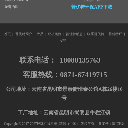
普优特环保APP下载
噪音治理
首页
|
普优特简介
|
产品
|
成功案例
|
普优特动态
|
联系普优特
|
普优特环保
APP
|
联系电话：
18088135763
客服热线：0871-67419715
公司地址：云南省昆明市景泰街璟泰公馆A栋26楼10
号
工厂地址：云南省昆明市嵩明县牛栏江镇
Copyright © 2017-2027环球在线注册_环球（中国） 版权所有;
备案号：滇ICP备